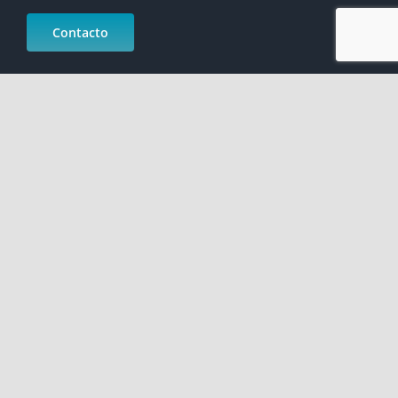
Contacto
Calle San Bernardo, 20 5ª planta, 28015 Madrid, España
91 360 54 20
FAQ ( Preguntas frecuentes )
Perfil del contratante