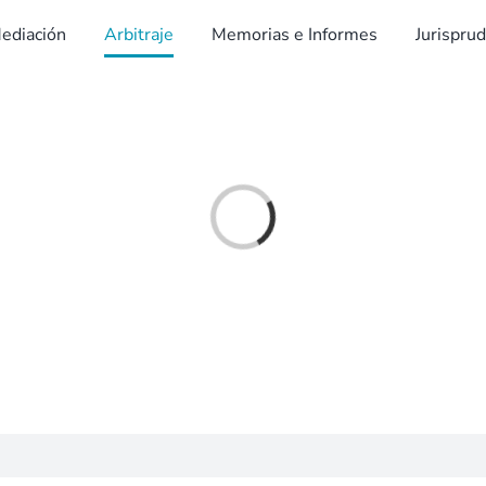
ediación
Arbitraje
Memorias e Informes
Jurispru
Cargando...