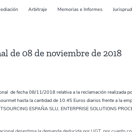
ediación
Arbitraje
Memorias e Informes
Jurispru
al de 08 de noviembre de 2018
ional de fecha 08/11/2018 relativa a la reclamación realizada p
 Gourmet hasta la cantidad de 10.45 Euros diarios frente a
UTSOURCING ESPAÑA SLU, ENTERPRISE SOLUTIONS PROCE
 Nacional desestima la demanda deducida por UGT, por cuanto co