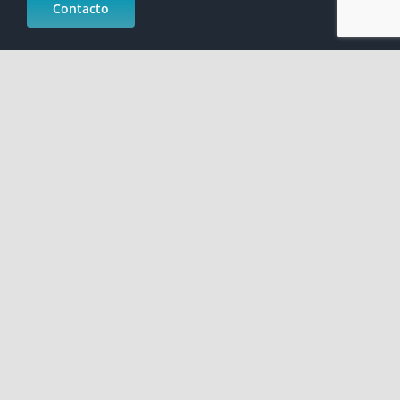
Contacto
Calle San Bernardo, 20 5ª planta, 28015 Madrid, España
91 360 54 20
FAQ ( Preguntas frecuentes )
Perfil del contratante