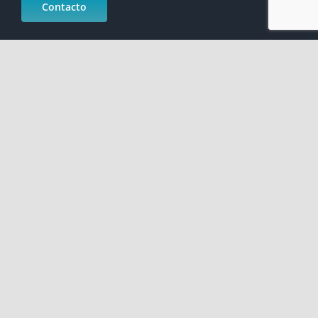
Contacto
Calle San Bernardo, 20 5ª planta, 28015 Madrid, España
91 360 54 20
FAQ ( Preguntas frecuentes )
Perfil del contratante